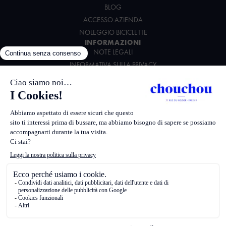
BLOG
ACCESSO AZIENDA
NOLEGGIO BICICLETTE
INFORMAZIONI
NOTE LEGALI
INFORMATIVA SULLA PRIVACY
CONDIZIONI GENERALI DI VENDITA
CARTA AMBIENTALE
SEGUICI
Realizzato da
Sciabola
387526 Apollo
G0065 Worldspan
PARCH Amadeus
PARCHC HCD
167049593