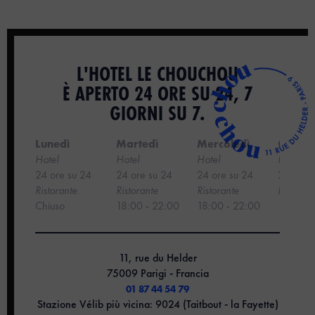
L'HOTEL LE CHOUCHOU
È APERTO 24 ORE SU 24, 7
GIORNI SU 7.
Lunedì
Martedì
Mercoledì
Gioved
Hotel
Hotel
Hotel
Hotel
24 ore su 24
24 ore su 24
24 ore su 24
24 ore 
‍Ristorante
Ristorante
Ristorante
Ristoran
Chiuso
18:00 - 22:00
18:00 - 22:00
18:00 -
11, rue du Helder
75009 Parigi - Francia
01 87 44 54 79
Stazione Vélib più vicina: 9024 (Taitbout - la Fayette)