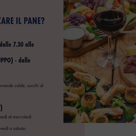
ARE IL PANE?
alle 7.30 alle
PO) - dalle
evande calde, succhi di
)
nedì al mercoledì
ovedì a sabato