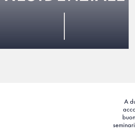
A du
acco
buon
seminari