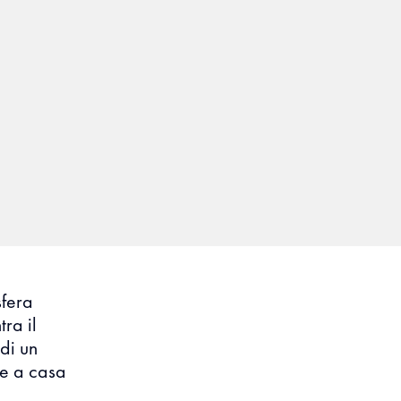
sfera
ra il
di un
me a casa