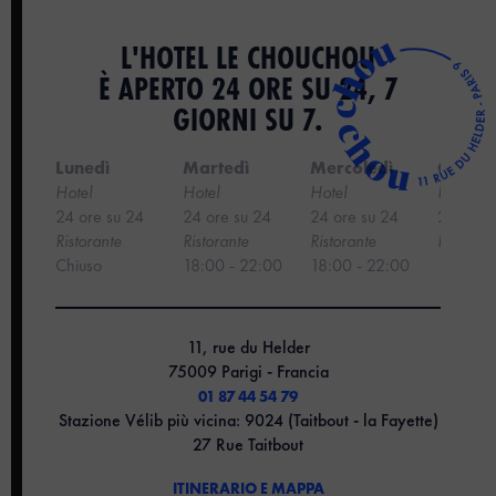
L'HOTEL LE CHOUCHOU
È APERTO 24 ORE SU 24, 7
GIORNI SU 7.
Lunedì
Martedì
Mercoledì
Gioved
Hotel
Hotel
Hotel
Hotel
24 ore su 24
24 ore su 24
24 ore su 24
24 ore 
‍Ristorante
Ristorante
Ristorante
Ristoran
Chiuso
18:00 - 22:00
18:00 - 22:00
18:00 -
11, rue du Helder
75009 Parigi - Francia
01 87 44 54 79
Stazione Vélib più vicina: 9024 (Taitbout - la Fayette)
27 Rue Taitbout
ITINERARIO E MAPPA