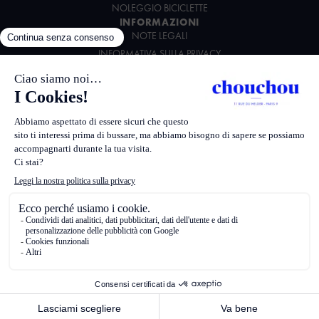
NOLEGGIO BICICLETTE
INFORMAZIONI
NOTE LEGALI
INFORMATIVA SULLA PRIVACY
CONDIZIONI GENERALI DI VENDITA
CARTA AMBIENTALE
SEGUICI
Realizzato da
Sciabola
387526 Apollo
G0065 Worldspan
PARCH Amadeus
PARCHC HCD
167049593