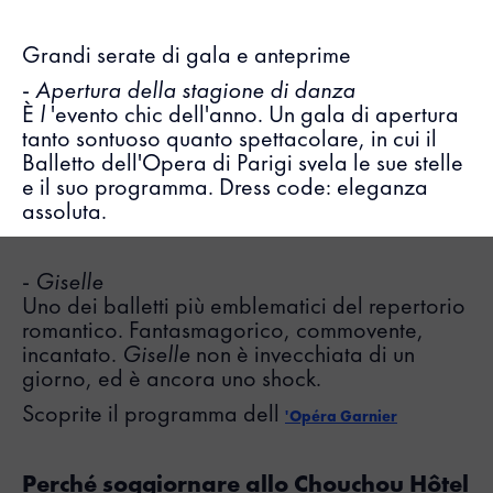
Grandi serate di gala e anteprime
-
Apertura della stagione di danza
È
l
'evento chic dell'anno. Un gala di apertura
tanto sontuoso quanto spettacolare, in cui il
Balletto dell'Opera di Parigi svela le sue stelle
e il suo programma. Dress code: eleganza
assoluta.
-
Giselle
Uno dei balletti più emblematici del repertorio
romantico. Fantasmagorico, commovente,
incantato.
Giselle
non è invecchiata di un
giorno, ed è ancora uno shock.
Scoprite il programma dell
'Opéra Garnier
Perché soggiornare allo Chouchou Hôtel